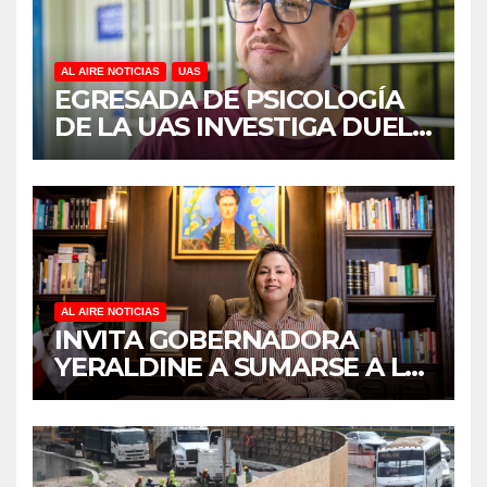
AL AIRE NOTICIAS
UAS
EGRESADA DE PSICOLOGÍA
DE LA UAS INVESTIGA DUELO
ANTICIPADO Y SOBRECARGA
EN CUIDADORES DE
ADULTOS MAYORES
AL AIRE NOTICIAS
INVITA GOBERNADORA
YERALDINE A SUMARSE A LA
JORNADA NACIONAL DE
REFORESTACIÓN;
PLANTARÁN 6.6 MILLONES
DE ÁRBOLES