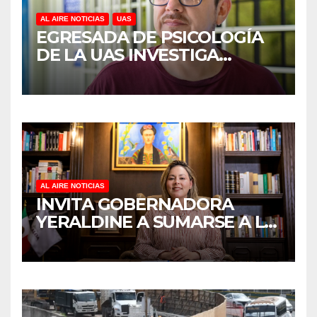
AL AIRE NOTICIAS
UAS
EGRESADA DE PSICOLOGÍA
DE LA UAS INVESTIGA
DUELO ANTICIPADO Y
SOBRECARGA EN
CUIDADORES DE ADULTOS
MAYORES
AL AIRE NOTICIAS
INVITA GOBERNADORA
YERALDINE A SUMARSE A LA
JORNADA NACIONAL DE
REFORESTACIÓN;
PLANTARÁN 6.6 MILLONES
DE ÁRBOLES