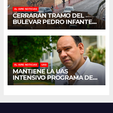
AL AIRE NOTICIAS
CERRARÁN TRAMO DEL
BULEVAR PEDRO INFANTE
PARA ACELERAR OBRAS
ANTES DEL REGRESO A
CLASES
AL AIRE NOTICIAS
UAS
MANTIENE LA UAS
INTENSIVO PROGRAMA DE
MANTENIMIENTO Y
REHABILITACIÓN EN SUS
PLANTELES ANTE EL INICIO
DEL CICLO ESCOLAR 2026-
2027