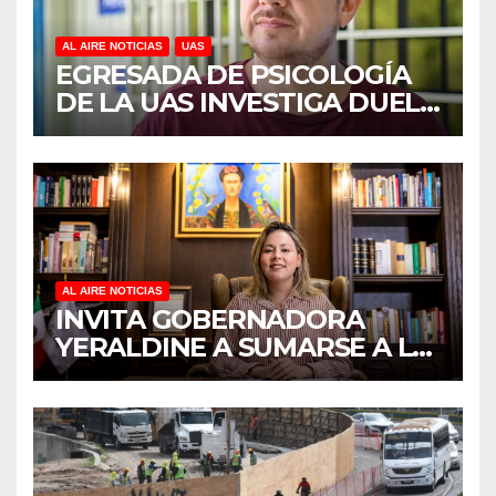
AL AIRE NOTICIAS
UAS
EGRESADA DE PSICOLOGÍA
DE LA UAS INVESTIGA DUELO
ANTICIPADO Y SOBRECARGA
EN CUIDADORES DE
ADULTOS MAYORES
AL AIRE NOTICIAS
INVITA GOBERNADORA
YERALDINE A SUMARSE A LA
JORNADA NACIONAL DE
REFORESTACIÓN;
PLANTARÁN 6.6 MILLONES
DE ÁRBOLES