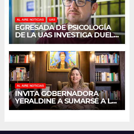
AL AIRE NOTICIAS
UAS
EGRESADA DE PSICOLOGÍA
DE LA UAS INVESTIGA DUELO
ANTICIPADO Y SOBRECARGA
EN CUIDADORES DE
ADULTOS MAYORES
AL AIRE NOTICIAS
INVITA GOBERNADORA
YERALDINE A SUMARSE A LA
JORNADA NACIONAL DE
REFORESTACIÓN;
PLANTARÁN 6.6 MILLONES
DE ÁRBOLES