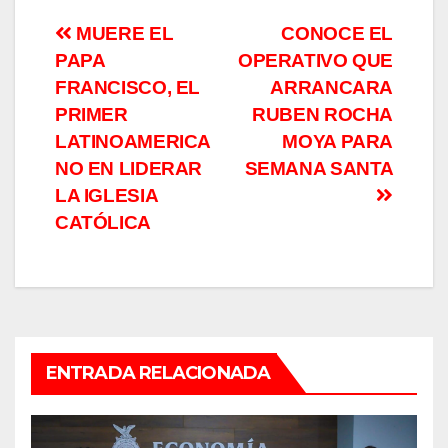
Navegación
MUERE EL
CONOCE EL
PAPA
OPERATIVO QUE
de
FRANCISCO, EL
ARRANCARA
entradas
PRIMER
RUBEN ROCHA
LATINOAMERICA
MOYA PARA
NO EN LIDERAR
SEMANA SANTA
LA IGLESIA
CATÓLICA
ENTRADA RELACIONADA