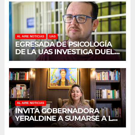
REVELA ESTUDIO DEL
CIDOCS DE LA UAS
AL AIRE NOTICIAS
UAS
EGRESADA DE PSICOLOGÍA
DE LA UAS INVESTIGA DUELO
ANTICIPADO Y SOBRECARGA
EN CUIDADORES DE
ADULTOS MAYORES
AL AIRE NOTICIAS
INVITA GOBERNADORA
YERALDINE A SUMARSE A LA
JORNADA NACIONAL DE
REFORESTACIÓN;