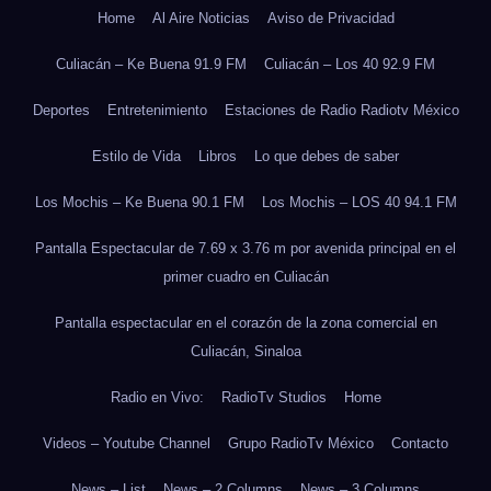
Home
Al Aire Noticias
Aviso de Privacidad
Culiacán – Ke Buena 91.9 FM
Culiacán – Los 40 92.9 FM
Deportes
Entretenimiento
Estaciones de Radio Radiotv México
Estilo de Vida
Libros
Lo que debes de saber
Los Mochis – Ke Buena 90.1 FM
Los Mochis – LOS 40 94.1 FM
Pantalla Espectacular de 7.69 x 3.76 m por avenida principal en el
primer cuadro en Culiacán
Pantalla espectacular en el corazón de la zona comercial en
Culiacán, Sinaloa
Radio en Vivo:
RadioTv Studios
Home
Videos – Youtube Channel
Grupo RadioTv México
Contacto
News – List
News – 2 Columns
News – 3 Columns