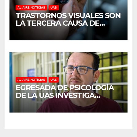
AL AIRE NOTICIAS
UAS
TRASTORNOS VISUALES SON
LA TERCERA CAUSA DE
DISCAPACIDAD EN MÉXICO,
REVELA ESTUDIO DEL
CIDOCS DE LA UAS
AL AIRE NOTICIAS
UAS
EGRESADA DE PSICOLOGÍA
DE LA UAS INVESTIGA
DUELO ANTICIPADO Y
SOBRECARGA EN
CUIDADORES DE ADULTOS
MAYORES