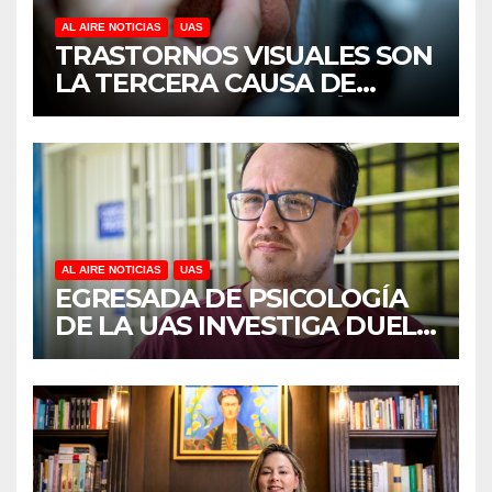
AL AIRE NOTICIAS
UAS
TRASTORNOS VISUALES SON
LA TERCERA CAUSA DE
DISCAPACIDAD EN MÉXICO,
REVELA ESTUDIO DEL
CIDOCS DE LA UAS
AL AIRE NOTICIAS
UAS
EGRESADA DE PSICOLOGÍA
DE LA UAS INVESTIGA DUELO
ANTICIPADO Y SOBRECARGA
EN CUIDADORES DE
ADULTOS MAYORES