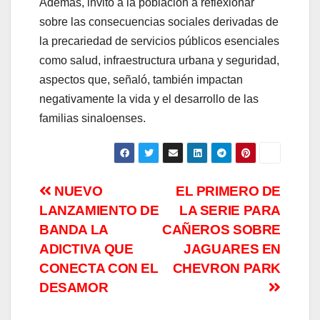
Además, invitó a la población a reflexionar
sobre las consecuencias sociales derivadas de
la precariedad de servicios públicos esenciales
como salud, infraestructura urbana y seguridad,
aspectos que, señaló, también impactan
negativamente la vida y el desarrollo de las
familias sinaloenses.
Navegación
NUEVO
EL PRIMERO DE
LANZAMIENTO DE
LA SERIE PARA
de
BANDA LA
CAÑEROS SOBRE
entradas
ADICTIVA QUE
JAGUARES EN
CONECTA CON EL
CHEVRON PARK
DESAMOR