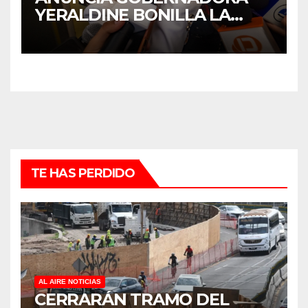
YERALDINE BONILLA LA
REAPERTURA DEL
PROGRAMA “PONTE AL
CORRIENTE” PARA APOYAR
LA ECONOMÍA FAMILIAR EN
SINALOA
TE HAS PERDIDO
AL AIRE NOTICIAS
CERRARÁN TRAMO DEL