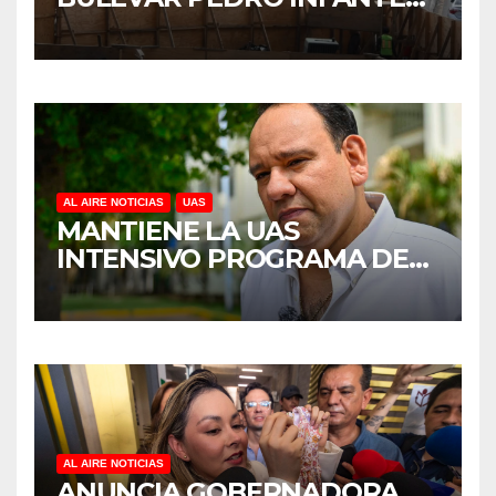
PARA ACELERAR OBRAS
ANTES DEL REGRESO A
CLASES
AL AIRE NOTICIAS
UAS
MANTIENE LA UAS
INTENSIVO PROGRAMA DE
MANTENIMIENTO Y
REHABILITACIÓN EN SUS
PLANTELES ANTE EL INICIO
DEL CICLO ESCOLAR 2026-
2027
AL AIRE NOTICIAS
ANUNCIA GOBERNADORA