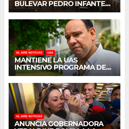
BULEVAR PEDRO INFANTE
PARA ACELERAR OBRAS
ANTES DEL REGRESO A
CLASES
AL AIRE NOTICIAS
UAS
MANTIENE LA UAS
INTENSIVO PROGRAMA DE
MANTENIMIENTO Y
REHABILITACIÓN EN SUS
PLANTELES ANTE EL INICIO
DEL CICLO ESCOLAR 2026-
2027
AL AIRE NOTICIAS
ANUNCIA GOBERNADORA