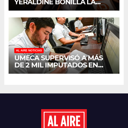
YERALDINE BONILLA LA
REAPERTURA DEL
PROGRAMA “PONTE AL
CORRIENTE” PARA APOYAR
LA ECONOMÍA FAMILIAR EN
SINALOA
AL AIRE NOTICIAS
UMECA SUPERVISÓ A MÁS
DE 2 MIL IMPUTADOS EN
SINALOA DURANTE EL
PRIMER SEMESTRE DE 2026