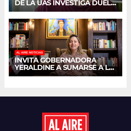
DE LA UAS INVESTIGA DUELO
ANTICIPADO Y SOBRECARGA
EN CUIDADORES DE
ADULTOS MAYORES
AL AIRE NOTICIAS
INVITA GOBERNADORA
YERALDINE A SUMARSE A LA
JORNADA NACIONAL DE
REFORESTACIÓN;
PLANTARÁN 6.6 MILLONES
DE ÁRBOLES