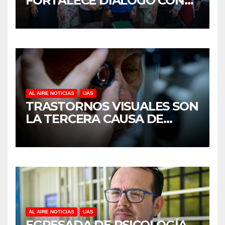
FORTALECE DIÁLOGO CON
MUJERES EMPRESARIAS DE
CULIACÁN
AL AIRE NOTICIAS
UAS
TRASTORNOS VISUALES SON
LA TERCERA CAUSA DE
DISCAPACIDAD EN MÉXICO,
REVELA ESTUDIO DEL
CIDOCS DE LA UAS
AL AIRE NOTICIAS
UAS
EGRESADA DE PSICOLOGÍA