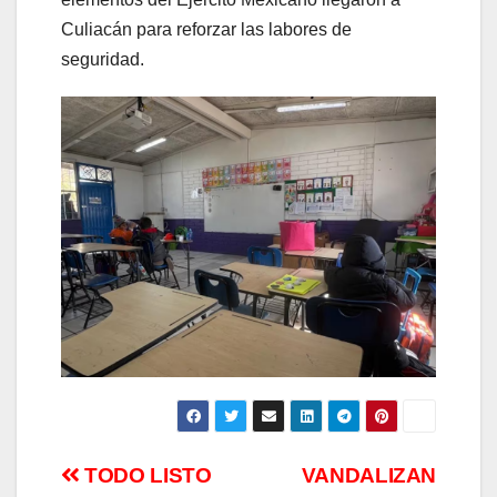
Culiacán para reforzar las labores de
seguridad.
Navegación
TODO LISTO
VANDALIZAN