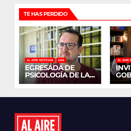
TE HAS PERDIDO
AL AIRE NOTICIAS
UAS
AL AIRE 
EGRESADA DE
INV
PSICOLOGÍA DE LA
GO
UAS INVESTIGA
YER
DUELO ANTICIPADO
SUM
Y SOBRECARGA EN
JOR
CUIDADORES DE
NAC
ADULTOS MAYORES
REF
PLA
MIL