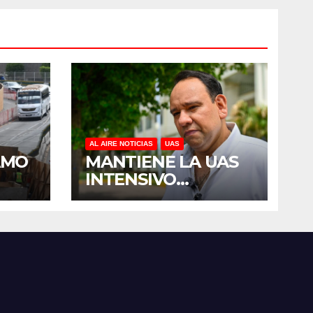
AL AIRE NOTICIAS
UAS
AMO
MANTIENE LA UAS
INTENSIVO
E
PROGRAMA DE
R
MANTENIMIENTO Y
DEL
REHABILITACIÓN
SES
EN SUS PLANTELES
ANTE EL INICIO DEL
CICLO ESCOLAR
2026-2027