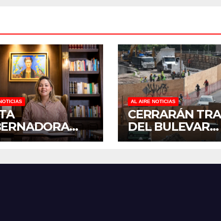
NOTICIAS
AL AIRE NOTICIAS
ITA
CERRARÁN TR
BERNADORA
DEL BULEVAR
ALDINE A
PEDRO INFANT
ARSE A LA
PARA ACELERA
NADA
OBRAS ANTES 
IONAL DE
REGRESO A CLA
ORESTACIÓN;
NTARÁN 6.6
LONES DE