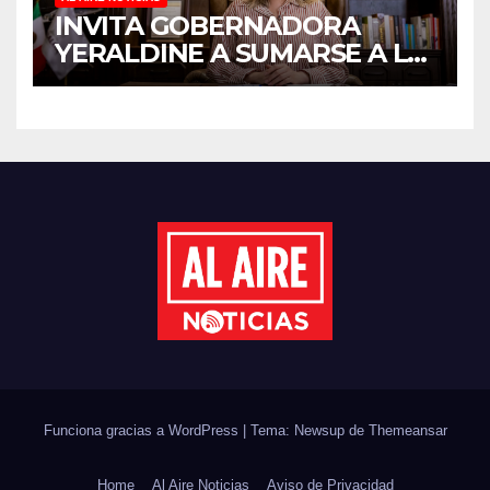
INVITA GOBERNADORA
YERALDINE A SUMARSE A LA
JORNADA NACIONAL DE
REFORESTACIÓN;
PLANTARÁN 6.6 MILLONES
DE ÁRBOLES
Funciona gracias a WordPress
|
Tema: Newsup de
Themeansar
Home
Al Aire Noticias
Aviso de Privacidad