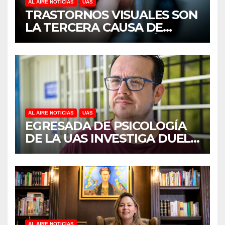
AL AIRE NOTICIAS
UAS
TRASTORNOS VISUALES SON
LA TERCERA CAUSA DE
DISCAPACIDAD EN MÉXICO,
REVELA ESTUDIO DEL
CIDOCS DE LA UAS
AL AIRE NOTICIAS
UAS
EGRESADA DE PSICOLOGÍA
DE LA UAS INVESTIGA DUELO
ANTICIPADO Y SOBRECARGA
EN CUIDADORES DE
ADULTOS MAYORES
AL AIRE NOTICIAS