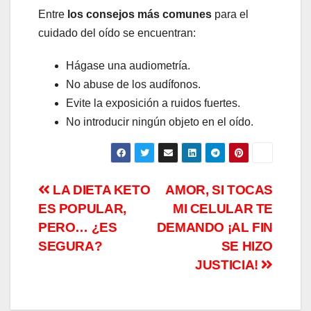
Entre
los consejos más comunes
para el
cuidado del oído se encuentran:
Hágase una audiometría.
No abuse de los audífonos.
Evite la exposición a ruidos fuertes.
No introducir ningún objeto en el oído.
Navegación
LA DIETA KETO
AMOR, SI TOCAS
ES POPULAR,
MI CELULAR TE
de
PERO… ¿ES
DEMANDO ¡AL FIN
entradas
SEGURA?
SE HIZO
JUSTICIA!