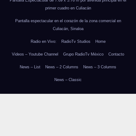
Pantalla Espectacular de 7.69 x 3.76 m por avenida principal en el
primer cuadro en Culiacán
Pantalla espectacular en el corazón de la zona comercial en
Culiacán, Sinaloa
Radio en Vivo:
RadioTv Studios
Home
Videos – Youtube Channel
Grupo RadioTv México
Contacto
News – List
News – 2 Columns
News – 3 Columns
News – Classic