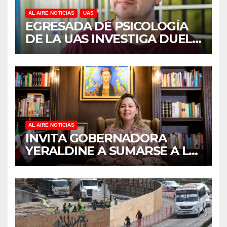
AL AIRE NOTICIAS
UAS
EGRESADA DE PSICOLOGÍA
DE LA UAS INVESTIGA DUELO
ANTICIPADO Y SOBRECARGA
EN CUIDADORES DE
ADULTOS MAYORES
AL AIRE NOTICIAS
INVITA GOBERNADORA
YERALDINE A SUMARSE A LA
JORNADA NACIONAL DE
REFORESTACIÓN;
PLANTARÁN 6.6 MILLONES
DE ÁRBOLES