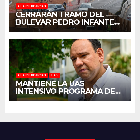
AL AIRE NOTICIAS
CERRARÁN TRAMO DEL
BULEVAR PEDRO INFANTE
PARA ACELERAR OBRAS
ANTES DEL REGRESO A
CLASES
AL AIRE NOTICIAS
UAS
MANTIENE LA UAS
INTENSIVO PROGRAMA DE
MANTENIMIENTO Y
REHABILITACIÓN EN SUS
PLANTELES ANTE EL INICIO
DEL CICLO ESCOLAR 2026-
2027