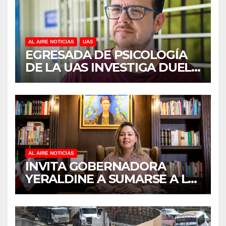
AL AIRE NOTICIAS
UAS
EGRESADA DE PSICOLOGÍA
DE LA UAS INVESTIGA DUELO
ANTICIPADO Y SOBRECARGA
EN CUIDADORES DE
ADULTOS MAYORES
AL AIRE NOTICIAS
INVITA GOBERNADORA
YERALDINE A SUMARSE A LA
JORNADA NACIONAL DE
REFORESTACIÓN;
PLANTARÁN 6.6 MILLONES