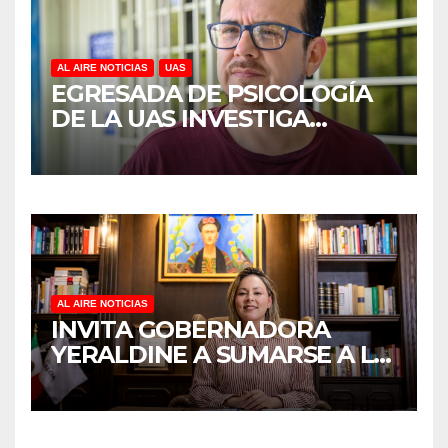
AL AIRE NOTICIAS
UAS
EGRESADA DE PSICOLOGÍA
DE LA UAS INVESTIGA
DUELO ANTICIPADO Y
SOBRECARGA EN
CUIDADORES DE ADULTOS
MAYORES
AL AIRE NOTICIAS
INVITA GOBERNADORA
YERALDINE A SUMARSE A LA
JORNADA NACIONAL DE
REFORESTACIÓN;
PLANTARÁN 6.6 MILLONES