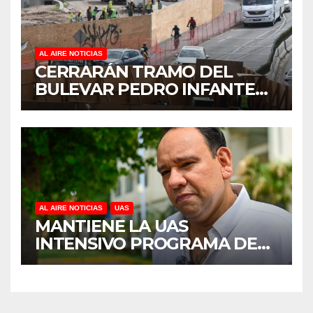
DE ÁRBOLES
AL AIRE NOTICIAS
CERRARÁN TRAMO DEL
BULEVAR PEDRO INFANTE
PARA ACELERAR OBRAS
ANTES DEL REGRESO A
CLASES
AL AIRE NOTICIAS
UAS
MANTIENE LA UAS
INTENSIVO PROGRAMA DE
MANTENIMIENTO Y
REHABILITACIÓN EN SUS
PLANTELES ANTE EL INICIO