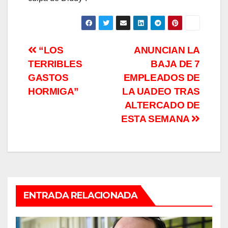
Navegación
“LOS
ANUNCIAN LA
TERRIBLES
BAJA DE 7
de
GASTOS
EMPLEADOS DE
entradas
HORMIGA”
LA UADEO TRAS
ALTERCADO DE
ESTA SEMANA
ENTRADA RELACIONADA