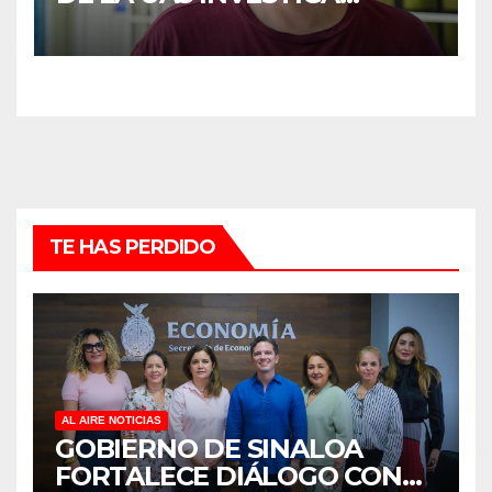
DUELO ANTICIPADO Y
SOBRECARGA EN
CUIDADORES DE ADULTOS
MAYORES
TE HAS PERDIDO
AL AIRE NOTICIAS
GOBIERNO DE SINALOA
FORTALECE DIÁLOGO CON