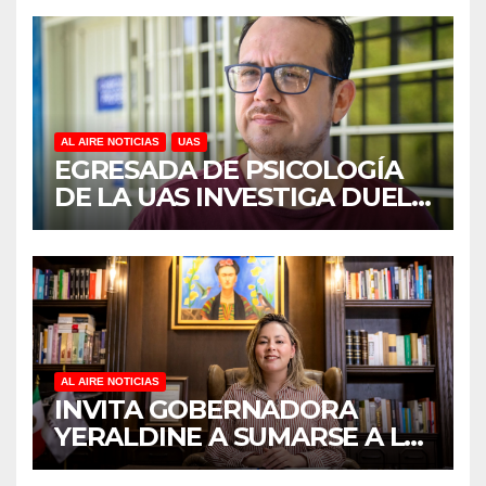
REVELA ESTUDIO DEL
CIDOCS DE LA UAS
AL AIRE NOTICIAS
UAS
EGRESADA DE PSICOLOGÍA
DE LA UAS INVESTIGA DUELO
ANTICIPADO Y SOBRECARGA
EN CUIDADORES DE
ADULTOS MAYORES
AL AIRE NOTICIAS
INVITA GOBERNADORA
YERALDINE A SUMARSE A LA
JORNADA NACIONAL DE