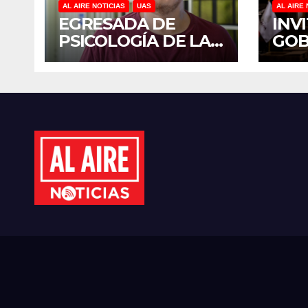
AL AIRE NOTICIAS
UAS
AL AIRE 
EGRESADA DE
INV
PSICOLOGÍA DE LA
GO
UAS INVESTIGA
YER
DUELO ANTICIPADO
SUM
Y SOBRECARGA EN
JOR
CUIDADORES DE
NAC
ADULTOS MAYORES
REF
PLA
MIL
ÁRB