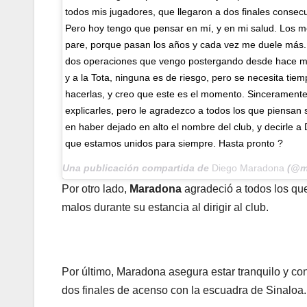
todos mis jugadores, que llegaron a dos finales consec
Pero hoy tengo que pensar en mí, y en mi salud. Los 
pare, porque pasan los años y cada vez me duele más
dos operaciones que vengo postergando desde hace mu
y a la Tota, ninguna es de riesgo, pero se necesita tie
hacerlas, y creo que este es el momento. Sincerament
explicarles, pero le agradezco a todos los que piensan
en haber dejado en alto el nombre del club, y decirle a
que estamos unidos para siempre. Hasta pronto ?
Una publicación compartida de
Diego Maradona
(@m
Por otro lado,
Maradona
agradeció a todos los qu
malos durante su estancia al dirigir al club.
Por último, Maradona asegura estar tranquilo y c
dos finales de acenso con la escuadra de Sinaloa.