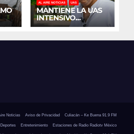
AL AIRE NOTICIAS
UAS
AMO
MANTIENE LA UAS
INTENSIVO
E
PROGRAMA DE
R
MANTENIMIENTO Y
DEL
REHABILITACIÓN
SES
EN SUS PLANTELES
ANTE EL INICIO DEL
CICLO ESCOLAR
2026-2027
Aire Noticias
Aviso de Privacidad
Culiacán – Ke Buena 91.9 FM
Deportes
Entretenimiento
Estaciones de Radio Radiotv México