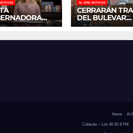
NOTICIAS
AL AIRE NOTICIAS
ITA
CERRARÁN TR
BERNADORA
DEL BULEVAR
ALDINE A
PEDRO INFANT
ARSE A LA
PARA ACELERA
NADA
OBRAS ANTES 
IONAL DE
REGRESO A CLA
ORESTACIÓN;
NTARÁN 6.6
LONES DE
OLES
Home
Al 
Culiacán – Los 40 92.9 FM