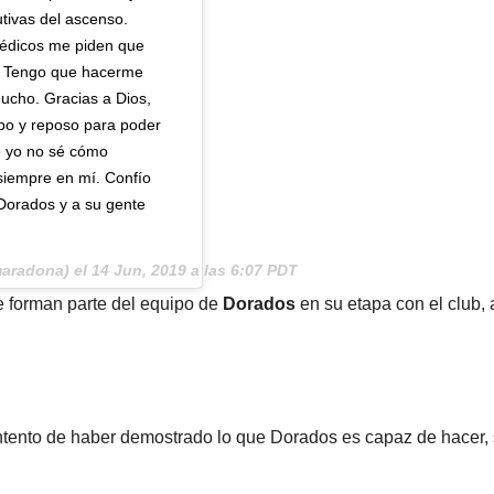
utivas del ascenso.
médicos me piden que
. Tengo que hacerme
cho. Gracias a Dios,
mpo y reposo para poder
e yo no sé cómo
 siempre en mí. Confío
 Dorados y a su gente
aradona) el
14 Jun, 2019 a las 6:07 PDT
e forman parte del equipo de
Dorados
en su etapa con el club, 
ontento de haber demostrado lo que Dorados es capaz de hacer,