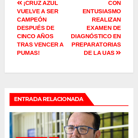
Navegación
¡CRUZ AZUL
CON
VUELVE A SER
ENTUSIASMO
de
CAMPEÓN
REALIZAN
entradas
DESPUÉS DE
EXAMEN DE
CINCO AÑOS
DIAGNÓSTICO EN
TRAS VENCER A
PREPARATORIAS
PUMAS!
DE LA UAS
ENTRADA RELACIONADA