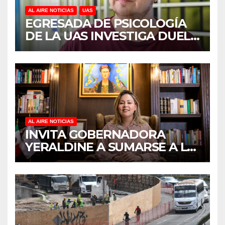
AL AIRE NOTICIAS
UAS
EGRESADA DE PSICOLOGÍA
DE LA UAS INVESTIGA DUELO
ANTICIPADO Y SOBRECARGA
EN CUIDADORES DE
ADULTOS MAYORES
AL AIRE NOTICIAS
INVITA GOBERNADORA
YERALDINE A SUMARSE A LA
JORNADA NACIONAL DE
REFORESTACIÓN;
PLANTARÁN 6.6 MILLONES
DE ÁRBOLES