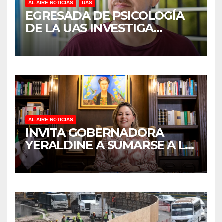
AL AIRE NOTICIAS
UAS
EGRESADA DE PSICOLOGÍA
DE LA UAS INVESTIGA
DUELO ANTICIPADO Y
SOBRECARGA EN
CUIDADORES DE ADULTOS
MAYORES
AL AIRE NOTICIAS
INVITA GOBERNADORA
YERALDINE A SUMARSE A LA
JORNADA NACIONAL DE
REFORESTACIÓN;
PLANTARÁN 6.6 MILLONES
DE ÁRBOLES