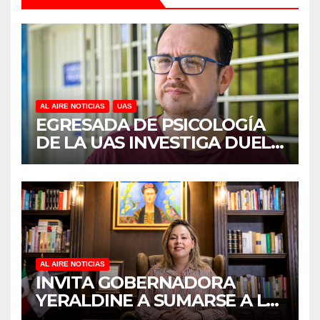
AL AIRE NOTICIAS
UAS
EGRESADA DE PSICOLOGÍA
DE LA UAS INVESTIGA DUELO
ANTICIPADO Y SOBRECARGA
EN CUIDADORES DE
ADULTOS MAYORES
AL AIRE NOTICIAS
INVITA GOBERNADORA
YERALDINE A SUMARSE A LA
JORNADA NACIONAL DE