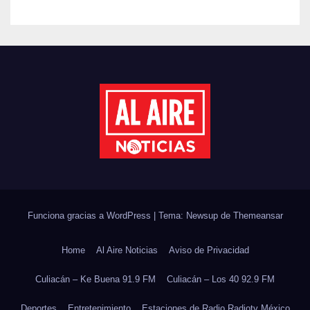
REHABILITACIÓN EN SUS
PLANTELES ANTE EL INICIO
DEL CICLO ESCOLAR 2026-
2027
Funciona gracias a WordPress
|
Tema: Newsup de
Themeansar
Home
Al Aire Noticias
Aviso de Privacidad
Culiacán – Ke Buena 91.9 FM
Culiacán – Los 40 92.9 FM
Deportes
Entretenimiento
Estaciones de Radio Radiotv México