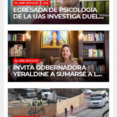
AL AIRE NOTICIAS
UAS
EGRESADA DE PSICOLOGÍA
DE LA UAS INVESTIGA DUELO
ANTICIPADO Y SOBRECARGA
EN CUIDADORES DE
ADULTOS MAYORES
AL AIRE NOTICIAS
INVITA GOBERNADORA
YERALDINE A SUMARSE A LA
JORNADA NACIONAL DE
REFORESTACIÓN;
PLANTARÁN 6.6 MILLONES
DE ÁRBOLES