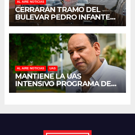
AL AIRE NOTICIAS
CERRARÁN TRAMO DEL
BULEVAR PEDRO INFANTE
PARA ACELERAR OBRAS
ANTES DEL REGRESO A
CLASES
AL AIRE NOTICIAS
UAS
MANTIENE LA UAS
INTENSIVO PROGRAMA DE
MANTENIMIENTO Y
REHABILITACIÓN EN SUS
PLANTELES ANTE EL INICIO
DEL CICLO ESCOLAR 2026-
2027