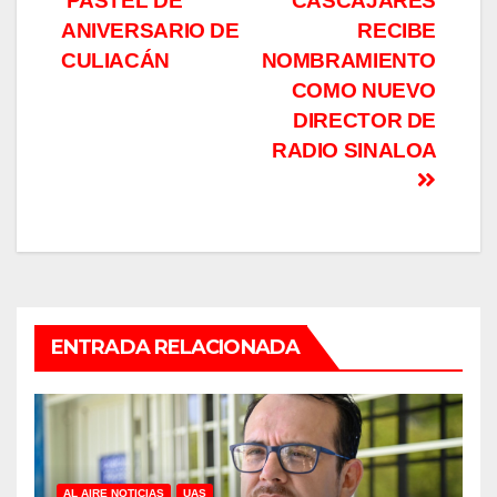
PASTEL DE
CASCAJARES
de
ANIVERSARIO DE
RECIBE
entradas
CULIACÁN
NOMBRAMIENTO
COMO NUEVO
DIRECTOR DE
RADIO SINALOA
ENTRADA RELACIONADA
AL AIRE NOTICIAS
UAS