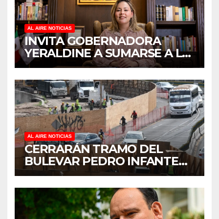
AL AIRE NOTICIAS
INVITA GOBERNADORA
YERALDINE A SUMARSE A LA
JORNADA NACIONAL DE
REFORESTACIÓN;
PLANTARÁN 6.6 MILLONES
DE ÁRBOLES
AL AIRE NOTICIAS
CERRARÁN TRAMO DEL
BULEVAR PEDRO INFANTE
PARA ACELERAR OBRAS
ANTES DEL REGRESO A
CLASES