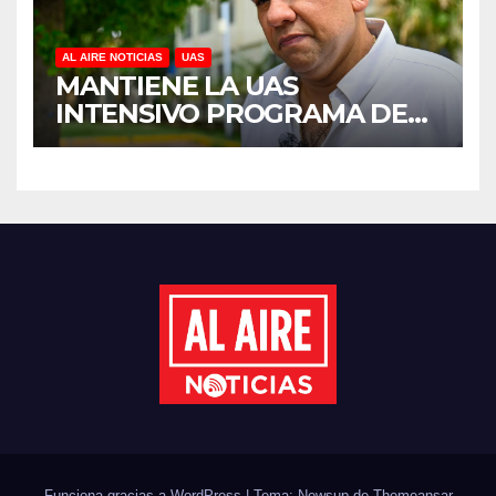
AL AIRE NOTICIAS
UAS
MANTIENE LA UAS
INTENSIVO PROGRAMA DE
MANTENIMIENTO Y
REHABILITACIÓN EN SUS
PLANTELES ANTE EL INICIO
DEL CICLO ESCOLAR 2026-
2027
Funciona gracias a WordPress
|
Tema: Newsup de
Themeansar